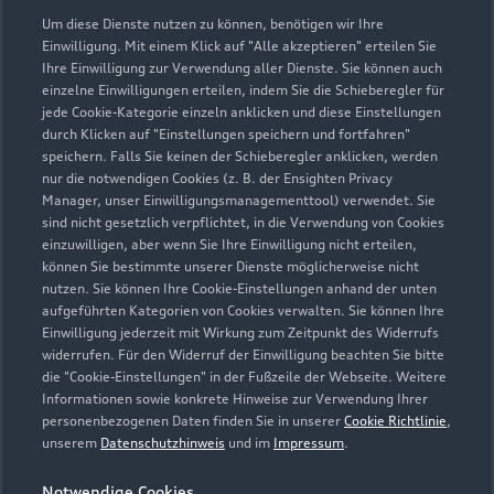
Kontaktdaten herunterladen
Um diese Dienste nutzen zu können, benötigen wir Ihre
Einwilligung. Mit einem Klick auf "Alle akzeptieren" erteilen Sie
Ihre Einwilligung zur Verwendung aller Dienste. Sie können auch
einzelne Einwilligungen erteilen, indem Sie die Schieberegler für
jede Cookie-Kategorie einzeln anklicken und diese Einstellungen
Öffnungszeiten
durch Klicken auf "Einstellungen speichern und fortfahren"
speichern. Falls Sie keinen der Schieberegler anklicken, werden
nur die notwendigen Cookies (z. B. der Ensighten Privacy
Verkauf
Manager, unser Einwilligungsmanagementtool) verwendet. Sie
sind nicht gesetzlich verpflichtet, in die Verwendung von Cookies
Geschlossen
,
öffnet am
Donnerstag
einzuwilligen, aber wenn Sie Ihre Einwilligung nicht erteilen,
08:00
können Sie bestimmte unserer Dienste möglicherweise nicht
nutzen. Sie können Ihre Cookie-Einstellungen anhand der unten
aufgeführten Kategorien von Cookies verwalten. Sie können Ihre
Service
Einwilligung jederzeit mit Wirkung zum Zeitpunkt des Widerrufs
Geschlossen
,
öffnet am
Donnerstag
widerrufen. Für den Widerruf der Einwilligung beachten Sie bitte
07:15
die "Cookie-Einstellungen" in der Fußzeile der Webseite. Weitere
Informationen sowie konkrete Hinweise zur Verwendung Ihrer
personenbezogenen Daten finden Sie in unserer
Cookie Richtlinie
,
Teile- & Zubehörverkauf
unserem
Datenschutzhinweis
und im
Impressum
.
Geschlossen
,
öffnet am
Donnerstag
07:15
Notwendige Cookies