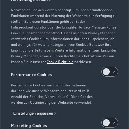
Notwendige Cookies werden benötigt, um Ihnen grundlegende
Funktionen während der Nutzung der Webseite zur Verfügung zu
stellen. Zu diesen Funktionen gehört z. B. der
Fahrzeugkonfigurator oder der Ensighten Privacy Manager (unser
Einwilligungsmanagementtool). Der Ensighten Privacy Manager
Zurück nach oben
verwendet Cookies, um Informationen darüber zu speichern, ob
und wenn ja, für welche Kategorien von Cookies Benutzer ihre
Einwilligung erteilt haben. Weitere Informationen zum Ensighten
Modelle
Privacy Manager, sowie zu Ihren Rechten als betroffene Person
können Sie in unserer
Cookie Richtlinie
nachlesen.
Kaufen & leasen
Alle Modelle
Performance Cookies
Modelle vergleichen
Service & Zubehör
Performance Cookies sammeln Informationen
Neuwagensuche
darüber, wie unsere Webseite genutzt wird (z. B.
Elektromodelle
Anzahl der Besuche, Verweildauer). Diese Cookies
Gebrauchtwagensuche
Support
werden zur Optimierung der Webseite verwendet.
Saisonale Angebote
Plug-in-Hybride
Gebrauchtwagen
Einstellungen anpassen
Audi Services
Über Audi
Kundenservice
Finanzierung
Marketing Cookies
Garantie