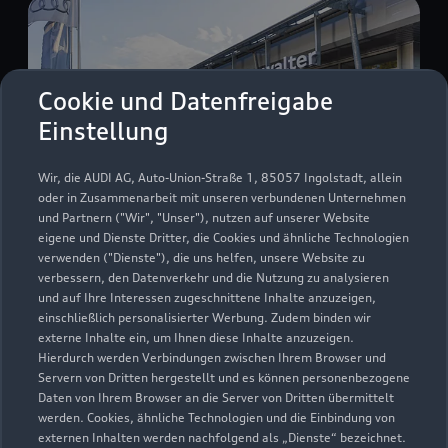
Cookie und Datenfreigabe
Einstellung
Wir, die AUDI AG, Auto-Union-Straße 1, 85057 Ingolstadt, allein
oder in Zusammenarbeit mit unseren verbundenen Unternehmen
und Partnern ("Wir", "Unser"), nutzen auf unserer Website
eigene und Dienste Dritter, die Cookies und ähnliche Technologien
verwenden ("Dienste"), die uns helfen, unsere Website zu
Haggertystraße 8
verbessern, den Datenverkehr und die Nutzung zu analysieren
85356 Freising
und auf Ihre Interessen zugeschnittene Inhalte anzuzeigen,
einschließlich personalisierter Werbung. Zudem binden wir
08161 99990
externe Inhalte ein, um Ihnen diese Inhalte anzuzeigen.
Hierdurch werden Verbindungen zwischen Ihrem Browser und
Servern von Dritten hergestellt und es können personenbezogene
schowalter.disposition@autohaus-
Daten von Ihrem Browser an die Server von Dritten übermittelt
schowalter.de
werden. Cookies, ähnliche Technologien und die Einbindung von
externen Inhalten werden nachfolgend als „Dienste“ bezeichnet.