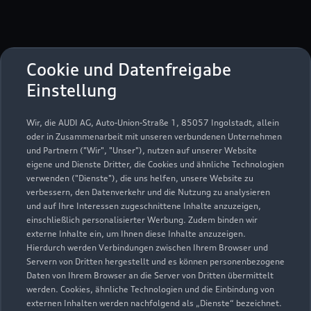
Cookie und Datenfreigabe
Einstellung
Haggertystraße 8
85356 Freising
Wir, die AUDI AG, Auto-Union-Straße 1, 85057 Ingolstadt, allein
oder in Zusammenarbeit mit unseren verbundenen Unternehmen
und Partnern ("Wir", "Unser"), nutzen auf unserer Website
08161 99990
eigene und Dienste Dritter, die Cookies und ähnliche Technologien
verwenden ("Dienste"), die uns helfen, unsere Website zu
schowalter.disposition@autohaus-
verbessern, den Datenverkehr und die Nutzung zu analysieren
und auf Ihre Interessen zugeschnittene Inhalte anzuzeigen,
schowalter.de
einschließlich personalisierter Werbung. Zudem binden wir
externe Inhalte ein, um Ihnen diese Inhalte anzuzeigen.
Kontaktdaten herunterladen
Hierdurch werden Verbindungen zwischen Ihrem Browser und
Servern von Dritten hergestellt und es können personenbezogene
Daten von Ihrem Browser an die Server von Dritten übermittelt
werden. Cookies, ähnliche Technologien und die Einbindung von
externen Inhalten werden nachfolgend als „Dienste“ bezeichnet.
Öffnungszeiten