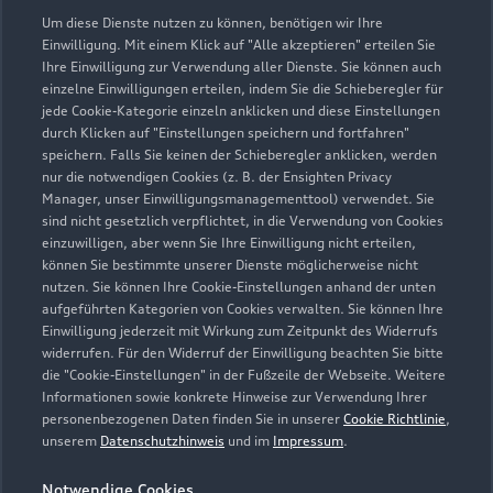
Um diese Dienste nutzen zu können, benötigen wir Ihre
Einwilligung. Mit einem Klick auf "Alle akzeptieren" erteilen Sie
Ihre Einwilligung zur Verwendung aller Dienste. Sie können auch
Verkauf
einzelne Einwilligungen erteilen, indem Sie die Schieberegler für
Geschlossen
,
öffnet am
Samstag 09:00
jede Cookie-Kategorie einzeln anklicken und diese Einstellungen
durch Klicken auf "Einstellungen speichern und fortfahren"
speichern. Falls Sie keinen der Schieberegler anklicken, werden
Service
nur die notwendigen Cookies (z. B. der Ensighten Privacy
Geschlossen
,
öffnet am
Montag 07:15
Manager, unser Einwilligungsmanagementtool) verwendet. Sie
sind nicht gesetzlich verpflichtet, in die Verwendung von Cookies
einzuwilligen, aber wenn Sie Ihre Einwilligung nicht erteilen,
Teile- & Zubehörverkauf
können Sie bestimmte unserer Dienste möglicherweise nicht
Geschlossen
,
öffnet am
Montag 07:15
nutzen. Sie können Ihre Cookie-Einstellungen anhand der unten
aufgeführten Kategorien von Cookies verwalten. Sie können Ihre
Einwilligung jederzeit mit Wirkung zum Zeitpunkt des Widerrufs
widerrufen. Für den Widerruf der Einwilligung beachten Sie bitte
die "Cookie-Einstellungen" in der Fußzeile der Webseite. Weitere
Informationen sowie konkrete Hinweise zur Verwendung Ihrer
personenbezogenen Daten finden Sie in unserer
Cookie Richtlinie
,
unserem
Datenschutzhinweis
und im
Impressum
.
Notwendige Cookies