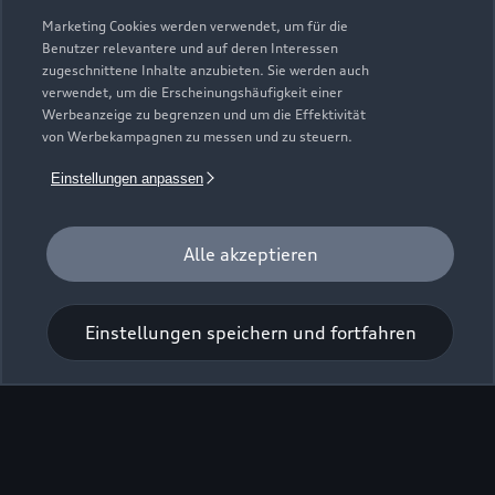
Marketing Cookies werden verwendet, um für die
Zur Inspektion
Benutzer relevantere und auf deren Interessen
zugeschnittene Inhalte anzubieten. Sie werden auch
verwendet, um die Erscheinungshäufigkeit einer
Werbeanzeige zu begrenzen und um die Effektivität
Zurück nach oben
von Werbekampagnen zu messen und zu steuern.
Modelle
Einstellungen anpassen
Kaufen & leasen
Alle Modelle
Alle akzeptieren
Modelle vergleichen
Service & Zubehör
Neuwagensuche
Einstellungen speichern und fortfahren
Elektromodelle
Gebrauchtwagensuche
Support
Saisonale Angebote
Plug-in-Hybride
Gebrauchtwagen
Audi Services
Über Audi
Kundenservice
Finanzierung
Garantie
Händlersuche
Aktionen & Angebote